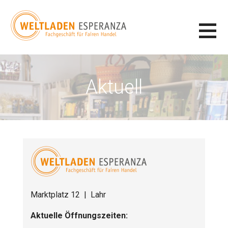
Zum
Inhalt
springen
WELTLADEN ESPERANZA
FAIRER HANDEL IN LAHR
Aktuell
Marktplatz 12 | Lahr
Aktuelle Öffnungszeiten: