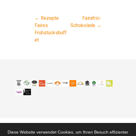
← Rezepte
Fairafric-
Beitragsnavigation
Faires
Schokolade →
Frühstücksbuff
et
Diese Website verwendet Cookies, um Ihren Besuch effizienter
Kontakt
Wegbeschreibung
Impressum